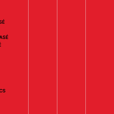
SÉ
ASÉ
É
ECS