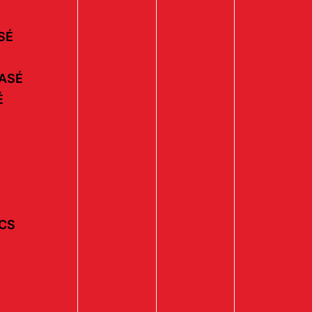
SÉ
ASÉ
É
ECS